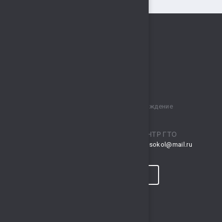
Муниципальное бюджетное учреждение
спортивный комплекс „Сокол“
ПРИЕМНАЯ
ЦЕНТР ГТО
musksokol@mail.ru
gto.sokol@mail.ru
КОНТАКТЫ
ПРОГНОЗ ПОГОДЫ