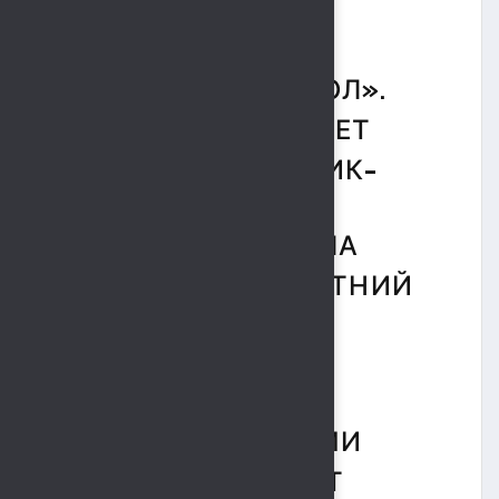
НА СТАДИОНЕ
СПОРТИВНОГО
КОМПЛЕКСА «СОКОЛ».
ЛИЦЕЙ №3 ОТМЕЧАЕТ
ДВОЙНОЙ ПРАЗДНИК-
В ЭТОМ ГОДУ ШКОЛА
ПРАЗДНУЕТ 100-ЛЕТНИЙ
ЮБИЛЕЙ.
С ЭТИМИ
ЗНАМЕНАТЕЛЬНЫМИ
СОБЫТИЯМИ РЕБЯТ