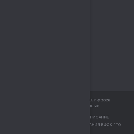
МБУ СПОРТИВНЫЙ КОМПЛЕКС „СОКОЛ“
©
2026
.
ЗАЩИТА ПЕРСОНАЛЬНЫХ ДАННЫХ
ГЛАВНАЯ
УЧРЕЖДЕНИЕ
РАСПИСАНИЕ
ПЕРЕЧЕНЬ УСЛУГ
ЦЕНТР ТЕСТИРОВАНИЯ ВФСК ГТО