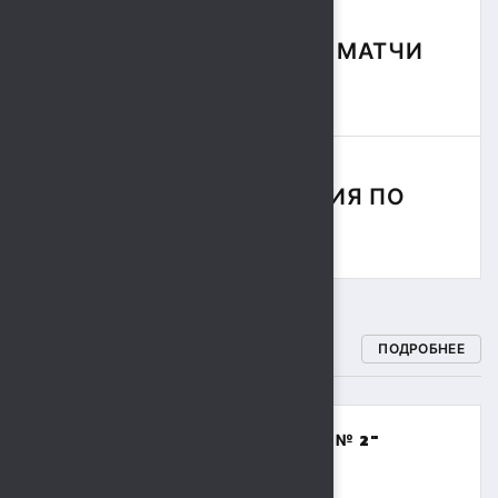
ФУТБОЛЬНЫЕ МАТЧИ
СЕЗОНА
СОРЕВНОВАНИЯ ПО
РЕГБИ
СПОРТИВНЫЕ ШКОЛЫ
ПОДРОБНЕЕ
МБОУДО "СПОРТИВНАЯ ШКОЛА № 2"
(ВОЛЕЙБОЛ,БАСКЕТБОЛ)
8 (4742) 48-17-02