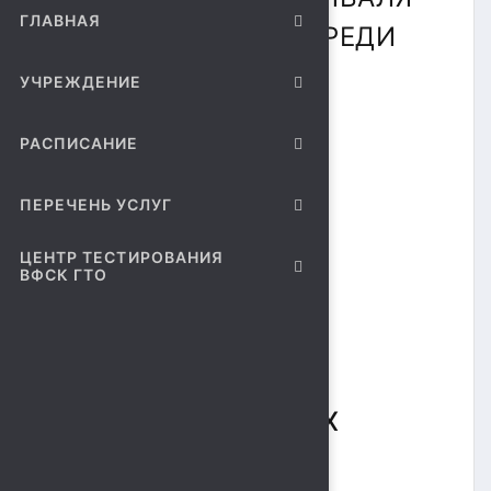
ГЛАВНАЯ
"ЗВЕЗДОЧКИ ГТО" СРЕДИ
ВОСПИТАННИКОВ
УЧРЕЖДЕНИЕ
ДОШКОЛЬНЫХ
РАСПИСАНИЕ
ОБРАЗОВАТЕЛЬНЫХ
УЧРЕЖДЕНИЙ
ПЕРЕЧЕНЬ УСЛУГ
В ФЕСТИВАЛЕ
ЦЕНТР ТЕСТИРОВАНИЯ
ВФСК ГТО
УЧАСТВОВАЛИ
ВОСПИТАННИКИ
ДОШКОЛЬНЫХ
ОБРАЗОВАТЕЛЬНЫХ
УЧРЕЖДЕНИЙ