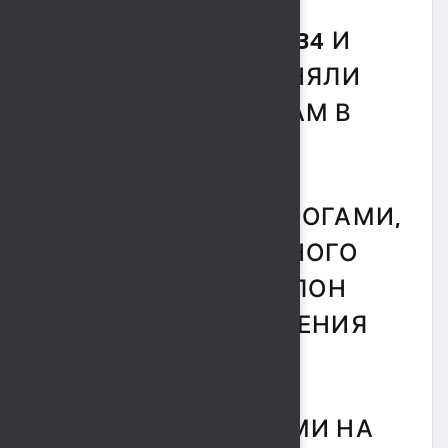
№23, №17, №135, №134 И
№29. ДЕТИ ВЫПОЛНЯЛИ
ТЕСТЫ ПО ПРЫЖКАМ В
ДЛИНУ С МЕСТА
ТОЛЧКОМ ДВУМЯ НОГАМИ,
МЕТАНИЕ ТЕННИСНОГО
МЯЧА В ЦЕЛЬ, НАКЛОН
ВПЕРЕД ИЗ ПОЛОЖЕНИЯ
СТОЯ
С ПРЯМЫМИ НОГАМИ НА