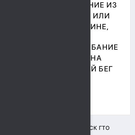
ПОЛУ, ПОДТЯГИВАНИЕ ИЗ
ВИСА НА ВЫСОКОЙ ИЛИ
НИЗКОЙ ПЕРЕКЛАДИНЕ,
СГИБАНИЕ И РАЗГИБАНИЕ
РУК В УПОРЕ ЛЕЖА НА
ПОЛУ И ЧЕЛНОЧНЫЙ БЕГ
3Х10М.
ЦЕНТР ТЕСТИРОВАНИЯ ВФСК ГТО