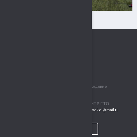
Муниципальное бюджетное учреждение
спортивный комплекс „Сокол“
ПРИЕМНАЯ
ЦЕНТР ГТО
musksokol@mail.ru
gto.sokol@mail.ru
КОНТАКТЫ