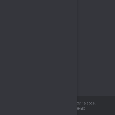
МБУ СПОРТИВНЫЙ КОМПЛЕКС „СОКОЛ“
©
2026
.
ЗАЩИТА ПЕРСОНАЛЬНЫХ ДАННЫХ