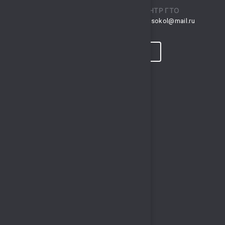
ПРИЕМНАЯ
ЦЕНТР ГТО
musksokol@mail.ru
gto.sokol@mail.ru
КОНТАКТЫ
ПРОГНОЗ ПОГОДЫ
ПОЛЕЗНЫЕ ССЫЛКИ