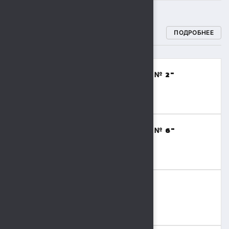
СПОРТИВНЫЕ ШКОЛЫ
ПОДРОБНЕЕ
МБОУДО "СПОРТИВНАЯ ШКОЛА № 2"
(ВОЛЕЙБОЛ,БАСКЕТБОЛ)
8 (4742) 48-17-02
МБОУДО "СПОРТИВНАЯ ШКОЛА № 6"
(ТЯЖЕЛАЯ АТЛЕТИКА)
8 (4742) 41-69-15
МБОУДО "СШОР № 9"
(ВОЛЬНАЯ БОРЬБА,БОКС)
8 (4742) 36-41-55