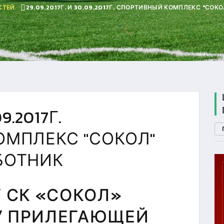
СТЕЙ
29.09.2017Г. И 30.09.2017Г. СПОРТИВНЫЙ КОМПЛЕКС "СО
09.2017Г.
МПЛЕКС "СОКОЛ"
БОТНИК
П. 2
БУ СК «СОКОЛ»
ГТО
У ПРИЛЕГАЮЩЕЙ
U