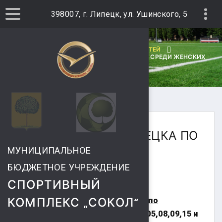
398007, г. Липецк, ул. Ушинского, 5
ГЛАВНАЯ
АРХИВ НОВОСТЕЙ
ЧЕМПИОНАТ Г. ЛИПЕЦКА ПО ВОЛЕЙБОЛУ СРЕДИ ЖЕНСКИХ
КОМАНД
ЧЕМПИОНАТ Г. ЛИПЕЦКА ПО
ВОЛЕЙБОЛУ СРЕДИ
МУНИЦИПАЛЬНОЕ
БЮДЖЕТНОЕ УЧРЕЖДЕНИЕ
ЖЕНСКИХ КОМАНД
СПОРТИВНЫЙ
КОМПЛЕКС „СОКОЛ“
Дата проведения Чемпионата по
волейболу:
28 февраля, 01,02,05,08,09,15 и