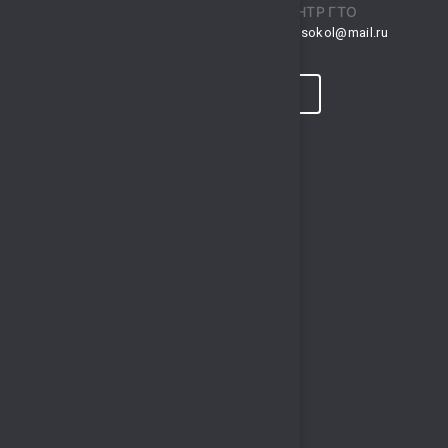
ПРИЕМНАЯ
ЦЕНТР ГТО
musksokol@mail.ru
gto.sokol@mail.ru
КОНТАКТЫ
ПРОГНОЗ ПОГОДЫ
ПОЛЕЗНЫЕ ССЫЛКИ