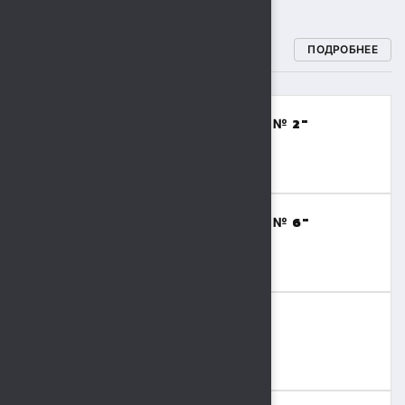
СПОРТИВНЫЕ ШКОЛЫ
ПОДРОБНЕЕ
МБОУДО "СПОРТИВНАЯ ШКОЛА № 2"
(ВОЛЕЙБОЛ,БАСКЕТБОЛ)
8 (4742) 48-17-02
МБОУДО "СПОРТИВНАЯ ШКОЛА № 6"
(ТЯЖЕЛАЯ АТЛЕТИКА)
8 (4742) 41-69-15
МБОУДО "СШОР № 9"
(ВОЛЬНАЯ БОРЬБА,БОКС)
8 (4742) 36-41-55