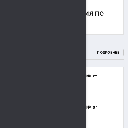
СОРЕВНОВАНИЯ ПО
РЕГБИ
СПОРТИВНЫЕ ШКОЛЫ
ПОДРОБНЕЕ
МБОУДО "СПОРТИВНАЯ ШКОЛА № 2"
(ВОЛЕЙБОЛ,БАСКЕТБОЛ)
8 (4742) 48-17-02
МБОУДО "СПОРТИВНАЯ ШКОЛА № 6"
(ТЯЖЕЛАЯ АТЛЕТИКА)
8 (4742) 41-69-15