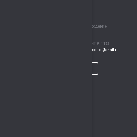
Муниципальное бюджетное учреждение
спортивный комплекс „Сокол“
ПРИЕМНАЯ
ЦЕНТР ГТО
musksokol@mail.ru
gto.sokol@mail.ru
КОНТАКТЫ
ПРОГНОЗ ПОГОДЫ
ПОЛЕЗНЫЕ ССЫЛКИ