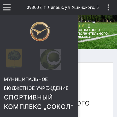
398007, г. Липецк, ул. Ушинского, 5
ГЛАВНАЯ
АРХИВ НОВОСТЕЙ
ИНФОРМАЦИЯ ОБ ОРГАНИЗАЦИИ БЕСПЛАТНОГО
ПРОФЕССИОНАЛЬНОГО ОБУЧЕНИЯ И ДОПОЛНИТЕЛЬНОГО
ПРОФЕССИОНАЛЬНОГООБРАЗОВАНИЯ.
ИНФОРМАЦИЯ ОБ
МУНИЦИПАЛЬНОЕ
ОРГАНИЗАЦИИ
БЮДЖЕТНОЕ УЧРЕЖДЕНИЕ
БЕСПЛАТНОГО
СПОРТИВНЫЙ
ПРОФЕССИОНАЛЬНОГО
КОМПЛЕКС „СОКОЛ“
ОБУЧЕНИЯ И