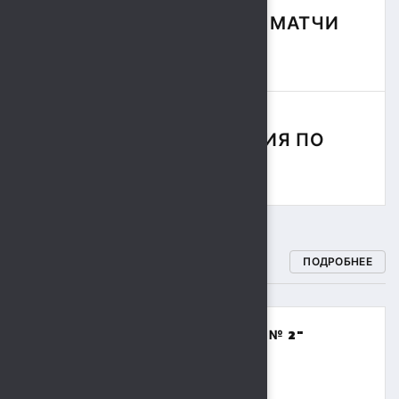
ФУТБОЛЬНЫЕ МАТЧИ
СЕЗОНА
СОРЕВНОВАНИЯ ПО
РЕГБИ
СПОРТИВНЫЕ ШКОЛЫ
ПОДРОБНЕЕ
МБОУДО "СПОРТИВНАЯ ШКОЛА № 2"
(ВОЛЕЙБОЛ,БАСКЕТБОЛ)
8 (4742) 48-17-02