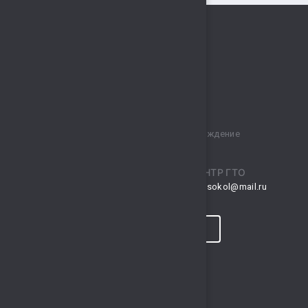
Муниципальное бюджетное учреждение
спортивный комплекс „Сокол“
ПРИЕМНАЯ
ЦЕНТР ГТО
musksokol@mail.ru
gto.sokol@mail.ru
КОНТАКТЫ
ПРОГНОЗ ПОГОДЫ