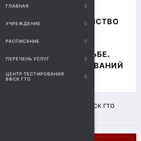
ГЛАВНАЯ
ПРОВОДИТЬСЯ
ОТКРЫТОЕ ПЕРВЕНСТВО
УЧРЕЖДЕНИЕ
СШОР № 9
РАСПИСАНИЕ
ПО ВОЛЬНОЙ БОРЬБЕ.
ПЕРЕЧЕНЬ УСЛУГ
НАЧАЛО СОРЕВНОВАНИЙ
ЦЕНТР ТЕСТИРОВАНИЯ
В 10.00Ч.
ВФСК ГТО
ЦЕНТР ТЕСТИРОВАНИЯ ВФСК ГТО
ПОДРОБНЕЕ