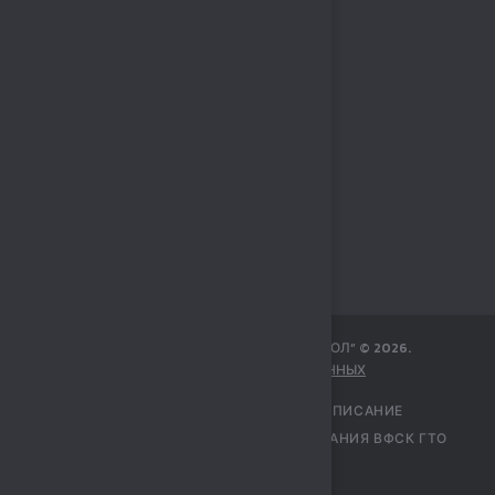
МБУ СПОРТИВНЫЙ КОМПЛЕКС „СОКОЛ“
©
2026
.
ЗАЩИТА ПЕРСОНАЛЬНЫХ ДАННЫХ
ГЛАВНАЯ
УЧРЕЖДЕНИЕ
РАСПИСАНИЕ
ПЕРЕЧЕНЬ УСЛУГ
ЦЕНТР ТЕСТИРОВАНИЯ ВФСК ГТО