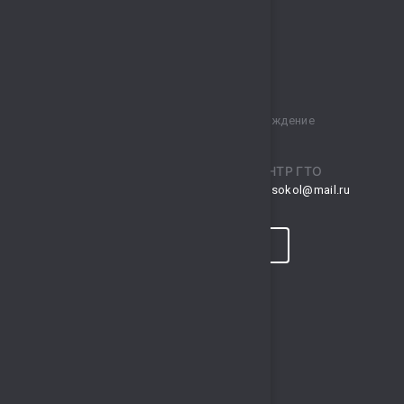
Муниципальное бюджетное учреждение
спортивный комплекс „Сокол“
ПРИЕМНАЯ
ЦЕНТР ГТО
musksokol@mail.ru
gto.sokol@mail.ru
КОНТАКТЫ
ПРОГНОЗ ПОГОДЫ
ПОЛЕЗНЫЕ ССЫЛКИ