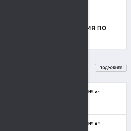
СОРЕВНОВАНИЯ ПО
РЕГБИ
СПОРТИВНЫЕ ШКОЛЫ
ПОДРОБНЕЕ
МБОУДО "СПОРТИВНАЯ ШКОЛА № 2"
(ВОЛЕЙБОЛ,БАСКЕТБОЛ)
8 (4742) 48-17-02
МБОУДО "СПОРТИВНАЯ ШКОЛА № 6"
(ТЯЖЕЛАЯ АТЛЕТИКА)