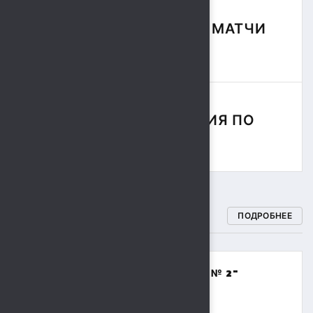
ФУТБОЛЬНЫЕ МАТЧИ
СЕЗОНА
СОРЕВНОВАНИЯ ПО
РЕГБИ
СПОРТИВНЫЕ ШКОЛЫ
ПОДРОБНЕЕ
МБОУДО "СПОРТИВНАЯ ШКОЛА № 2"
(ВОЛЕЙБОЛ,БАСКЕТБОЛ)
8 (4742) 48-17-02