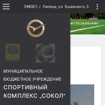
398007, г. Липецк, ул. Ушинского, 5
ГЛАВНАЯ
ФОТОГАЛЕРЕЯ
СДАЧА НОРМ ГТО 29.09.2016Г.
29 СЕНТЯБРЯ 2016
СДАЧА НОРМ ГТО
МУНИЦИПАЛЬНОЕ
29.09.2016Г.
БЮДЖЕТНОЕ УЧРЕЖДЕНИЕ
СПОРТИВНЫЙ
КОМПЛЕКС „СОКОЛ“