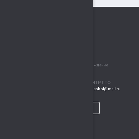
Муниципальное бюджетное учреждение
спортивный комплекс „Сокол“
ПРИЕМНАЯ
ЦЕНТР ГТО
musksokol@mail.ru
gto.sokol@mail.ru
КОНТАКТЫ
ПРОГНОЗ ПОГОДЫ