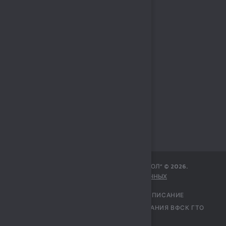
МБУ СПОРТИВНЫЙ КОМПЛЕКС „СОКОЛ“
©
2026
.
ЗАЩИТА ПЕРСОНАЛЬНЫХ ДАННЫХ
ГЛАВНАЯ
УЧРЕЖДЕНИЕ
РАСПИСАНИЕ
ПЕРЕЧЕНЬ УСЛУГ
ЦЕНТР ТЕСТИРОВАНИЯ ВФСК ГТО