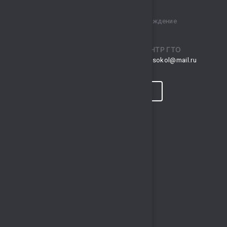
Муниципальное бюджетное учреждение
спортивный комплекс „Сокол“
ПРИЕМНАЯ
ЦЕНТР ГТО
musksokol@mail.ru
gto.sokol@mail.ru
КОНТАКТЫ
ПРОГНОЗ ПОГОДЫ
ПОЛЕЗНЫЕ ССЫЛКИ