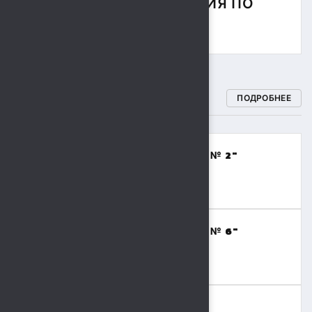
СОРЕВНОВАНИЯ ПО
РЕГБИ
СПОРТИВНЫЕ ШКОЛЫ
ПОДРОБНЕЕ
МБОУДО "СПОРТИВНАЯ ШКОЛА № 2"
(ВОЛЕЙБОЛ,БАСКЕТБОЛ)
8 (4742) 48-17-02
МБОУДО "СПОРТИВНАЯ ШКОЛА № 6"
(ТЯЖЕЛАЯ АТЛЕТИКА)
8 (4742) 41-69-15
МБОУДО "СШОР № 9"