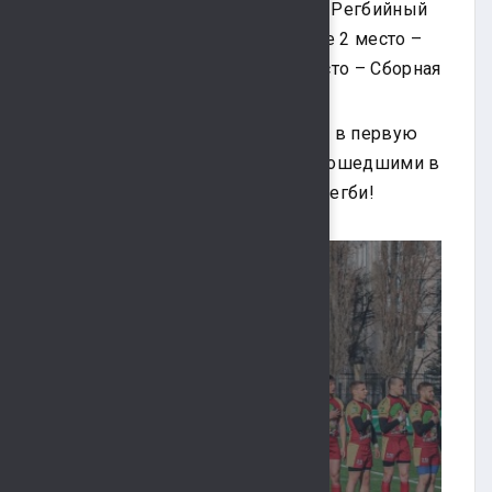
мужских команд стала команда Регбийный
клуб Нарвская Застава, почетное 2 место –
Регбийный клуб "Липецк", 3 место – Сборная
Самарской области - СШОР-1.
Поздравляем всех призеров, но в первую
очередь гордимся липчанами, вошедшими в
тройку сильнейших команд по регби!