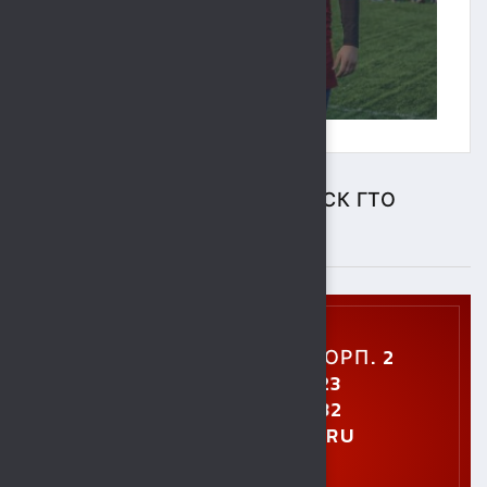
ЦЕНТР ТЕСТИРОВАНИЯ ВФСК ГТО
ПОДРОБНЕЕ
УЛ. УШИНСКОГО, 5, КОРП. 2
+7 (4742) 48-27-23
+7 (4742) 28-40-32
GTO.SOKOL@MAIL.RU