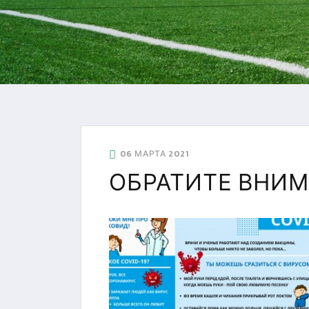
06 МАРТА 2021
ОБРАТИТЕ ВНИМ
УЛ. УШИНСКОГО, 5, КОР
+7 (4742) 48-27-23
ГТО
+7 (4742) 28-40-32
GTO.SOKOL@MAIL.R