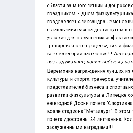
ЦЕНТР
области за многолетний и добросов
ТЕСТИРОВАНИЯ
праздником - Днём физкультурника
МБУ СК
поздравляет Александра Семеновича
"СОКОЛ"
останавливаться на достигнутом и 
условия для повышения эффективно
тренировочного процесса, так и фи
всех категорий населения!!!
Алексан
все задуманное, новых побед и дост
Церемония награждения лучших из 
культуры и спорта: тренеров, учите
представителей бизнеса и спортивн
развитии физкультуры в Липецке сос
ежегодной Доски почета "Спортивна
возле стадиона "Металлург". В этом
почета удостоены 24 липчанина. Ко
заслуженными наградами!!!