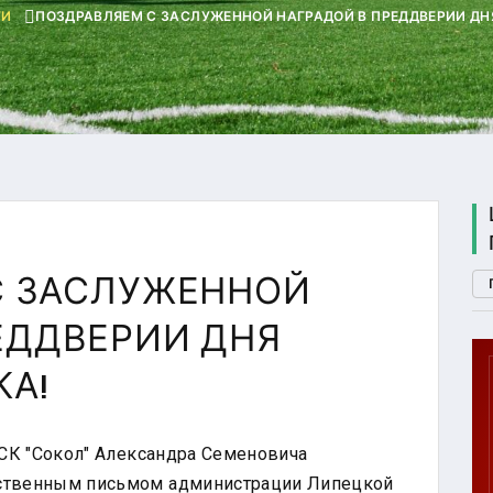
ТИ
ПОЗДРАВЛЯЕМ С ЗАСЛУЖЕННОЙ НАГРАДОЙ В ПРЕДДВЕРИИ ДН
С ЗАСЛУЖЕННОЙ
ЕДДВЕРИИ ДНЯ
А!
П. 2
ГТО
 СК "Сокол" Александра Семеновича
U
рственным письмом администрации Липецкой