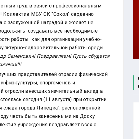
ЦЕНТР
естный труд в связи с профессиональным
ТЕСТИРОВАНИЯ
! Коллектив МБУ СК "Сокол" сердечно
МБУ СК
 с заслуженной наградой и желает не
"СОКОЛ"
продолжить создавать все необходимые
сти работы как для организации учебно-
зкультурно-оздоровительной работы среди
др Семенович! Поздравляем! Пусть сбудется
ижений!!!
лучших представителей отрасли физической
лей физкультуры, спортсменов и
ой отрасли внесших значительный вклад в
тоялась сегодня (11 августа) при открытии
я слава города Липецка", расположенной
 году честь быть занесенными на Доску
ллектив учреждения поздравляет всех с