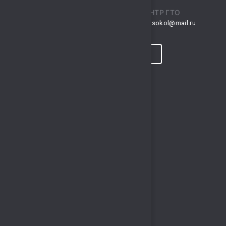
ПРИЕМНАЯ
ЦЕНТР ГТО
musksokol@mail.ru
gto.sokol@mail.ru
КОНТАКТЫ
ПРОГНОЗ ПОГОДЫ
ПОЛЕЗНЫЕ ССЫЛКИ