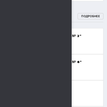
СПОРТИВНЫЕ ШКОЛЫ
ПОДРОБНЕЕ
МБОУДО "СПОРТИВНАЯ ШКОЛА № 2"
(ВОЛЕЙБОЛ,БАСКЕТБОЛ)
8 (4742) 48-17-02
МБОУДО "СПОРТИВНАЯ ШКОЛА № 6"
(ТЯЖЕЛАЯ АТЛЕТИКА)
8 (4742) 41-69-15
МБОУДО "СШОР № 9"
(ВОЛЬНАЯ БОРЬБА,БОКС)
8 (4742) 36-41-55